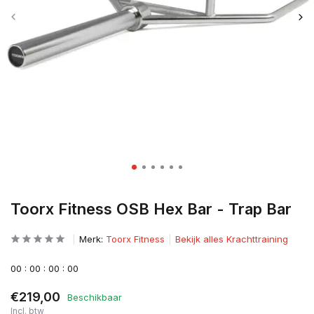
Toorx Fitness OSB Hex Bar - Trap Bar
Merk:
Toorx Fitness
Bekijk alles Krachttraining
0
0
:
0
0
:
0
0
:
0
0
€219,00
Beschikbaar
Incl. btw