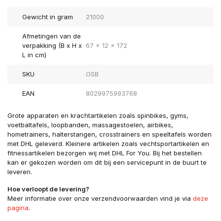
Gewicht in gram
21000
Afmetingen van de
verpakking (B x H x
67 x 12 x 172
L in cm)
SKU
OSB
EAN
8029975993768
Grote apparaten en krachtartikelen zoals spinbikes, gyms,
voetbaltafels, loopbanden, massagestoelen, airbikes,
hometrainers, halterstangen, crosstrainers en speeltafels worden
met DHL geleverd. Kleinere artikelen zoals vechtsportartikelen en
fitnessartikelen bezorgen wij met DHL For You. Bij het bestellen
kan er gekozen worden om dit bij een servicepunt in de buurt te
leveren.
Hoe verloopt de levering?
Meer informatie over onze verzendvoorwaarden vind je via
deze
pagina
.