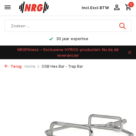
0
Incl.
Excl.
BTW
30 jaar expertise
NRGFitness – Exclusieve HYROX-producten: Nu bij dé
leverancier
Terug
Home
OSB Hex Bar - Trap Bar