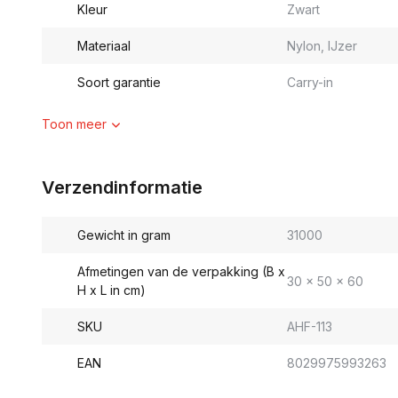
Kleur
Zwart
Materiaal
Nylon, IJzer
Soort garantie
Carry-in
Toon meer
Verzendinformatie
Gewicht in gram
31000
Afmetingen van de verpakking (B x
30 x 50 x 60
H x L in cm)
SKU
AHF-113
EAN
8029975993263