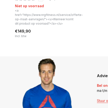
Niet op voorraad
<a
href="https://www.nrgfitness.nl/service/offerte-
op-maat-aanvragen/"><u>Wanneer komt
dit product op voorraad?</a></u>
€149,90
Incl. btw
Advie
Bel on
ma t/m
Stuur 