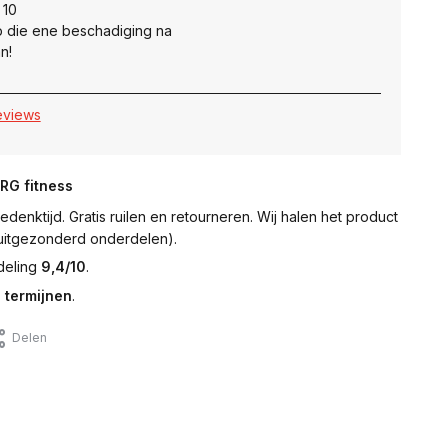
 10
 die ene beschadiging na
n!
reviews
NRG fitness
denktijd. Gratis ruilen en retourneren. Wij halen het product
 (uitgezonderd onderdelen).
deling
9,4/10
.
 termijnen
.
Delen