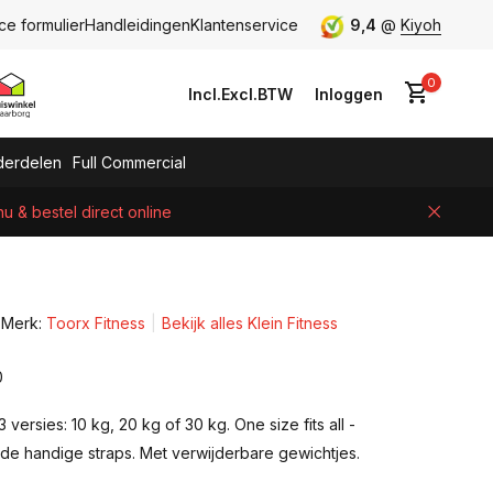
ce formulier
Handleidingen
Klantenservice
9,4
@
Kiyoh
0
Incl.
Excl.
BTW
Inloggen
erdelen
Full Commercial
 & bestel direct online
Account aanmaken
Merk:
Toorx Fitness
Bekijk alles Klein Fitness
0
3 versies: 10 kg, 20 kg of 30 kg. One size fits all -
 de handige straps. Met verwijderbare gewichtjes.