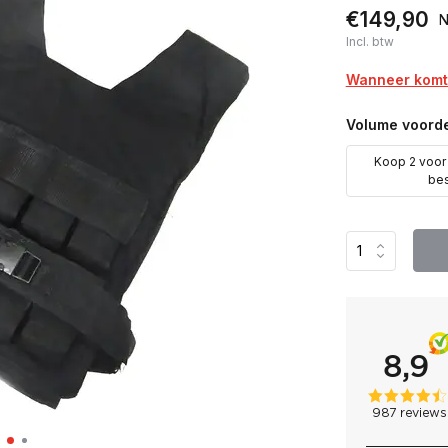
€149,90
N
Incl. btw
Wanneer komt 
Volume voorde
Koop 2 voo
be