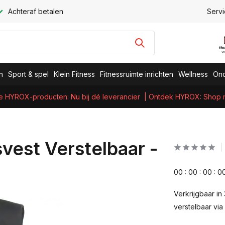
Achteraf betalen
Servi
n
Sport & spel
Klein Fitness
Fitnessruimte inrichten
Wellness
Ond
e HYROX-producten: Nu bij dé leverancier
| Ontdek HYROX: Shop nu
vest Verstelbaar -
0
0
:
0
0
:
0
0
:
0
Verkrijgbaar in 
verstelbaar via