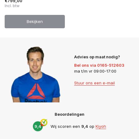
€799,00
Incl. btw
Bekijken
Advies op maat nodig?
Bel ons via 0165-512603
ma t/m vr 09:00-17:00
Stuur ons een e-mail
Beoordelingen
9,4
Wij scoren een
9,4
op
Kiyoh