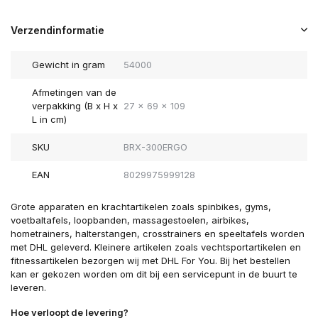
Verzendinformatie
Gewicht in gram
54000
Afmetingen van de
verpakking (B x H x
27 x 69 x 109
L in cm)
SKU
BRX-300ERGO
EAN
8029975999128
Grote apparaten en krachtartikelen zoals spinbikes, gyms,
voetbaltafels, loopbanden, massagestoelen, airbikes,
hometrainers, halterstangen, crosstrainers en speeltafels worden
met DHL geleverd. Kleinere artikelen zoals vechtsportartikelen en
fitnessartikelen bezorgen wij met DHL For You. Bij het bestellen
kan er gekozen worden om dit bij een servicepunt in de buurt te
leveren.
Hoe verloopt de levering?