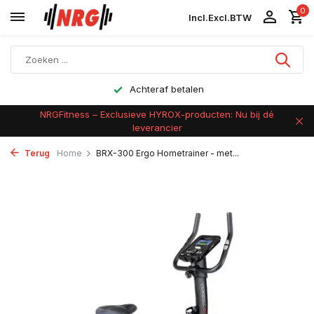
0
Incl.
Excl.
BTW
Achteraf betalen
NRGFitness – Exclusieve HYROX-producten: Nu bij dé
leverancier
Terug
Home
BRX-300 Ergo Hometrainer - met...