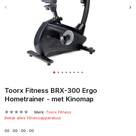
Toorx Fitness BRX-300 Ergo
Hometrainer - met Kinomap
Merk:
Toorx Fitness
Bekijk alles Fitnessapparatuur
0
0
:
0
0
:
0
0
:
0
0