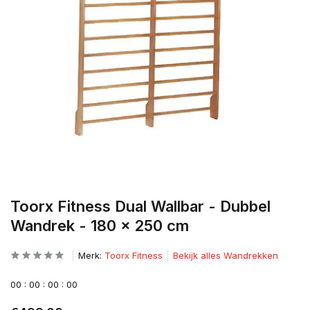
Toorx Fitness Dual Wallbar - Dubbel
Wandrek - 180 x 250 cm
Merk:
Toorx Fitness
Bekijk alles Wandrekken
0
0
:
0
0
:
0
0
:
0
0