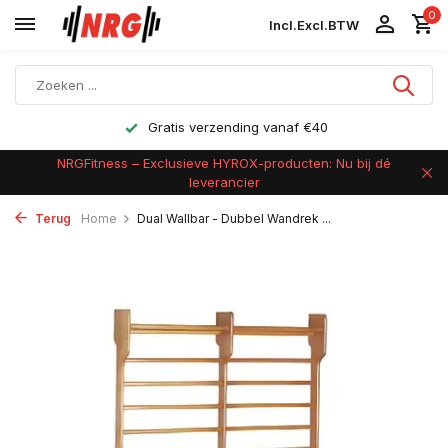
0
Incl.
Excl.
BTW
Gratis verzending vanaf €40
NRGFitness – Exclusieve HYROX-producten: Nu bij dé
leverancier
Terug
Home
Dual Wallbar - Dubbel Wandrek ...