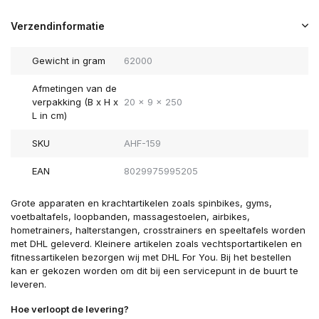
Verzendinformatie
Gewicht in gram
62000
Afmetingen van de
verpakking (B x H x
20 x 9 x 250
L in cm)
SKU
AHF-159
EAN
8029975995205
Grote apparaten en krachtartikelen zoals spinbikes, gyms,
voetbaltafels, loopbanden, massagestoelen, airbikes,
hometrainers, halterstangen, crosstrainers en speeltafels worden
met DHL geleverd. Kleinere artikelen zoals vechtsportartikelen en
fitnessartikelen bezorgen wij met DHL For You. Bij het bestellen
kan er gekozen worden om dit bij een servicepunt in de buurt te
leveren.
Hoe verloopt de levering?