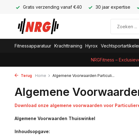
Gratis verzending vanaf €40
30 jaar expertise
Fitnessapparatuur
Krachttraining
Hyrox
Vechtsportartikele
NRGFitness – Exclusiev
Terug
Home
Algemene Voorwaarden Particuli...
Algemene Voorwaarden 
Download onze algemene voorwaarden voor Particulier
Algemene Voorwaarden Thuiswinkel
Inhoudsopgave: