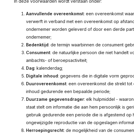
In deze voorwaarden wordt verstaan onder:
Aanvullende overeenkomst
: een overeenkomst waarb
verwerft in verband met een overeenkomst op afstand
ondernemer worden geleverd of door een derde partij
ondernemer;
Bedenktijd
: de termijn waarbinnen de consument gebr
Consument
: de natuurlijke persoon die niet handelt 
ambachts- of beroepsactiviteit;
Dag
: kalenderdag;
Digitale inhoud
: gegevens die in digitale vorm gepr
Duurovereenkomst
: een overeenkomst die strekt tot
inhoud gedurende een bepaalde periode;
Duurzame gegevensdrager
: elk hulpmiddel - waar
staat stelt om informatie die aan hem persoonlijk is g
gebruik gedurende een periode die is afgestemd op h
ongewijzigde reproductie van de opgeslagen informat
Herroepingsrecht
: de mogelijkheid van de consumen