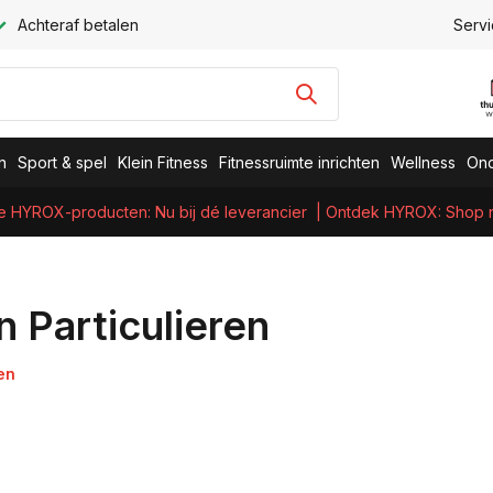
Achteraf betalen
Servi
n
Sport & spel
Klein Fitness
Fitnessruimte inrichten
Wellness
Ond
e HYROX-producten: Nu bij dé leverancier
| Ontdek HYROX: Shop nu
Particulieren
en