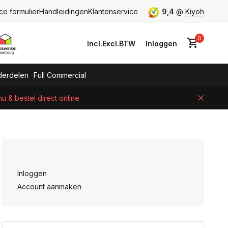
ce formulier
Handleidingen
Klantenservice
9,4
@
Kiyoh
0
Incl.
Excl.
BTW
Inloggen
erdelen
Full Commercial
 & bestel direct online
Account aanmaken
Inloggen
Account aanmaken