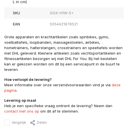
L in cm)
SKU
GGX-H1W-S+
EAN
5054421878521
Grote apparaten en krachtartikelen zoals spinbikes, gyms,
voetbaltafels, loopbanden, massagestoelen, airbikes,
hometrainers, halterstangen, crosstrainers en speeltafels worden
met DHL geleverd. Kleinere artikelen zoals vechtsportartikelen en
fitnessartikelen bezorgen wij met DHL For You. Bij het bestellen
kan er gekozen worden om dit bij een servicepunt in de buurt te
leveren.
Hoe verloopt de levering?
Meer informatie over onze verzendvoorwaarden vind je via
deze
pagina
.
Levering op maat
Heb je een specifieke vraag omtrent de levering? Neem dan
contact met ons op
om dit af te stemmen.
Vergelijk
Delen