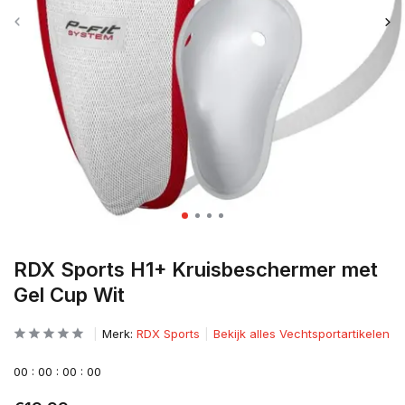
RDX Sports H1+ Kruisbeschermer met
Gel Cup Wit
Merk:
RDX Sports
Bekijk alles Vechtsportartikelen
0
0
:
0
0
:
0
0
:
0
0