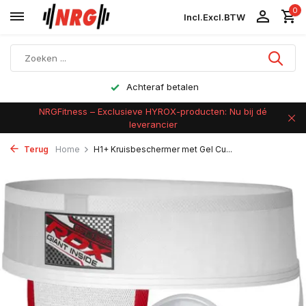
0
Incl.
Excl.
BTW
Achteraf betalen
NRGFitness – Exclusieve HYROX-producten: Nu bij dé
leverancier
Terug
Home
H1+ Kruisbeschermer met Gel Cu...