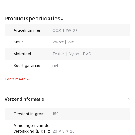
Productspecificaties
Artikelnummer
GGX-H1W-S+
Kleur
Zwart | Wit
Materiaal
Textiel | Nylon | PVC
Soort garantie
nvt
Toon meer
Verzendinformatie
Gewicht in gram
150
Afmetingen van de
verpakking (B x H x
20 x 8 x 20