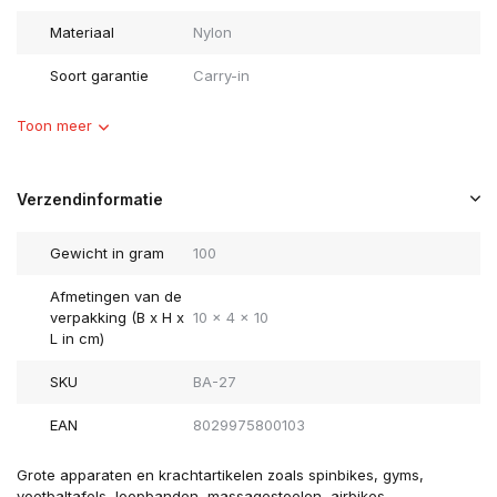
Materiaal
Nylon
Soort garantie
Carry-in
Toon meer
Verzendinformatie
Gewicht in gram
100
Afmetingen van de
verpakking (B x H x
10 x 4 x 10
L in cm)
SKU
BA-27
EAN
8029975800103
Grote apparaten en krachtartikelen zoals spinbikes, gyms,
voetbaltafels, loopbanden, massagestoelen, airbikes,