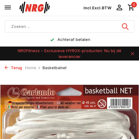
0
Incl.
Excl.
BTW
Achteraf betalen
NRGFitness – Exclusieve HYROX-producten: Nu bij dé
leverancier
Terug
Home
Basketbalnet