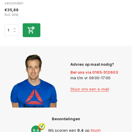
verzonden
€35,88
Incl. btw
Advies op maat nodig?
Bel ons via 0165-512603
ma t/m vr 09:00-17:00
Stuur ons een e-mail
Beoordelingen
9,4
Wij scoren een
9,4
op
Kiyoh