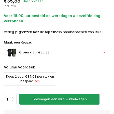
€35,88
Beschikbaar
Incl. btw
Voor 16:00 uur besteld op werkdagen = dezelfde dag
verzonden
Verleg je grenzen met de top fitness handschoenen van RDX
Maak een Keuze:
Groen - S - €35,88
Volume voordeel:
Koop 2 voor
€34,09
per stuk en
Uitverkocht
bespaar
-5%
Uitverkocht
Toevoegen aan mijn winkelwagen
Uitverkocht