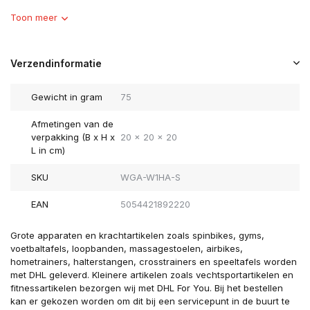
Toon meer
Verzendinformatie
Gewicht in gram
75
Afmetingen van de
verpakking (B x H x
20 x 20 x 20
L in cm)
SKU
WGA-W1HA-S
EAN
5054421892220
Grote apparaten en krachtartikelen zoals spinbikes, gyms,
voetbaltafels, loopbanden, massagestoelen, airbikes,
hometrainers, halterstangen, crosstrainers en speeltafels worden
met DHL geleverd. Kleinere artikelen zoals vechtsportartikelen en
fitnessartikelen bezorgen wij met DHL For You. Bij het bestellen
kan er gekozen worden om dit bij een servicepunt in de buurt te