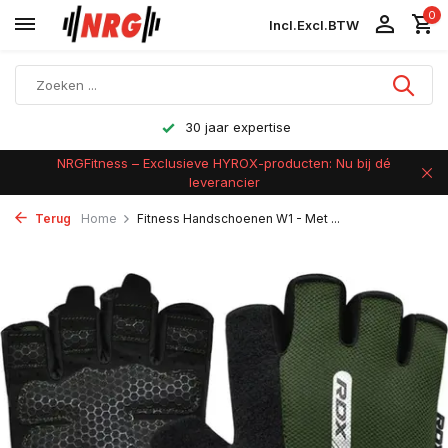
0
Incl.
Excl.
BTW
Achteraf betalen
NRGFitness – Exclusieve HYROX-producten: Nu bij dé
leverancier
Terug
Home
Fitness Handschoenen W1 - Met ...