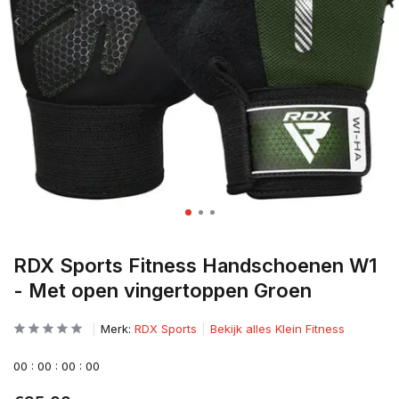
RDX Sports Fitness Handschoenen W1
- Met open vingertoppen Groen
Merk:
RDX Sports
Bekijk alles Klein Fitness
0
0
:
0
0
:
0
0
:
0
0