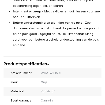
FoamTM vulling aan de binnenkant, biedt extra grip en
bescherming tegen eelt en blaren
Intelligent ontwerp
- Met treklipjes en duimlussen voor snel
aan- en uittrekken
Betere ondersteuning en uitlijning van de pols
- Zeer
duurzame elastische nylon band die perfect om de pols zit
en de pols goed uitgelijnd houdt. De klittenbandsluiting
zorgt voor een betere algehele ondersteuning van de pols
en hand.
Productspecificaties
Artikelnummer
WGA-W1HA-S
Kleur
Grijs
Materiaal
Kunststof
Soort garantie
Carry-in