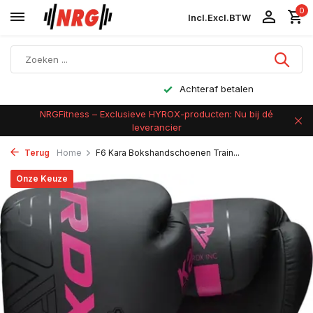
0
Incl.
Excl.
BTW
Achteraf betalen
NRGFitness – Exclusieve HYROX-producten: Nu bij dé
leverancier
Terug
Home
F6 Kara Bokshandschoenen Train...
Onze Keuze