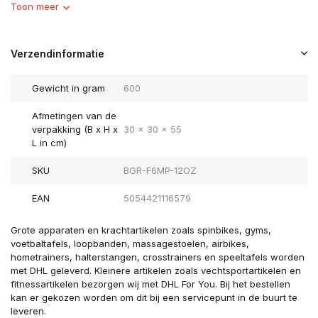
Toon meer
Verzendinformatie
Gewicht in gram
600
Afmetingen van de
verpakking (B x H x
30 x 30 x 55
L in cm)
SKU
BGR-F6MP-12OZ
EAN
5054421116579
Grote apparaten en krachtartikelen zoals spinbikes, gyms,
voetbaltafels, loopbanden, massagestoelen, airbikes,
hometrainers, halterstangen, crosstrainers en speeltafels worden
met DHL geleverd. Kleinere artikelen zoals vechtsportartikelen en
fitnessartikelen bezorgen wij met DHL For You. Bij het bestellen
kan er gekozen worden om dit bij een servicepunt in de buurt te
leveren.