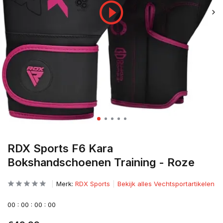
RDX Sports F6 Kara
Bokshandschoenen Training - Roze
Merk:
RDX Sports
Bekijk alles Vechtsportartikelen
0
0
:
0
0
:
0
0
:
0
0