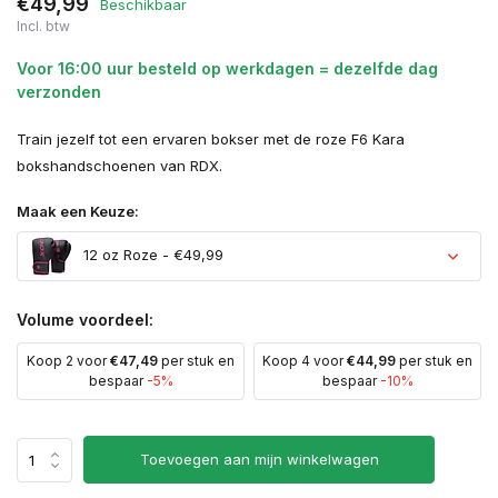
€49,99
Beschikbaar
Incl. btw
Voor 16:00 uur besteld op werkdagen = dezelfde dag
verzonden
Train jezelf tot een ervaren bokser met de roze F6 Kara
bokshandschoenen van RDX.
Maak een Keuze:
12 oz Roze - €49,99
Volume voordeel:
Koop 2 voor
€47,49
per stuk en
Koop 4 voor
€44,99
per stuk en
bespaar
-5%
bespaar
-10%
Uitverkocht
Toevoegen aan mijn winkelwagen