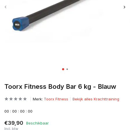
Toorx Fitness Body Bar 6 kg - Blauw
Merk:
Toorx Fitness
Bekijk alles Krachttraining
0
0
:
0
0
:
0
0
:
0
0
€39,90
Beschikbaar
Incl. btw