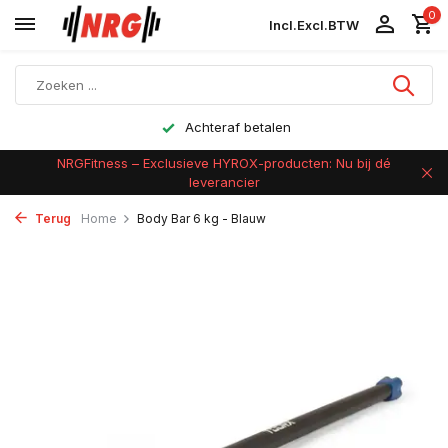
0
Incl.
Excl.
BTW
Achteraf betalen
NRGFitness – Exclusieve HYROX-producten: Nu bij dé
leverancier
Terug
Home
Body Bar 6 kg - Blauw