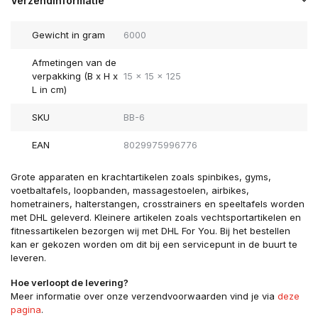
Verzendinformatie
Gewicht in gram
6000
Afmetingen van de
verpakking (B x H x
15 x 15 x 125
L in cm)
SKU
BB-6
EAN
8029975996776
Grote apparaten en krachtartikelen zoals spinbikes, gyms,
voetbaltafels, loopbanden, massagestoelen, airbikes,
hometrainers, halterstangen, crosstrainers en speeltafels worden
met DHL geleverd. Kleinere artikelen zoals vechtsportartikelen en
fitnessartikelen bezorgen wij met DHL For You. Bij het bestellen
kan er gekozen worden om dit bij een servicepunt in de buurt te
leveren.
Hoe verloopt de levering?
Meer informatie over onze verzendvoorwaarden vind je via
deze
pagina
.