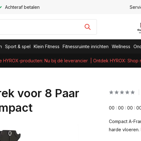
Achteraf betalen
Servi
n
Sport & spel
Klein Fitness
Fitnessruimte inrichten
Wellness
Ond
e HYROX-producten: Nu bij dé leverancier
| Ontdek HYROX: Shop nu
rek voor 8 Paar
ompact
0
0
:
0
0
:
0
0
:
0
Compact A-Frame
harde vloeren.