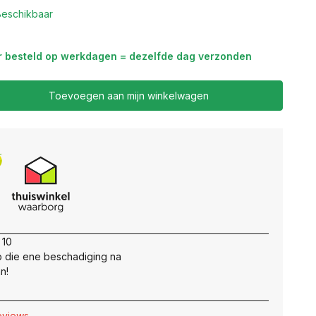
Beschikbaar
r besteld op werkdagen = dezelfde dag verzonden
Toevoegen aan mijn winkelwagen
 10
 die ene beschadiging na
n!
reviews