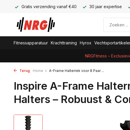
Gratis verzending vanaf €40
30 jaar expertise
Fitnessapparatuur
Krachttraining
Hyrox
Vechtsportartikele
NRGFitness – Exclusiev
Terug
Home
A-Frame Halterrek voor 8 Paar ...
Inspire A-Frame Halter
Halters – Robuust & C