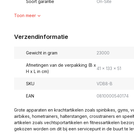
Soort garantie
On-Site
Toon meer
Verzendinformatie
Gewicht in gram
23000
Afmetingen van de verpakking (B x
41 x 133 x 51
H x L in cm)
SKU
VDB8-B
EAN
0810000540174
Grote apparaten en krachtartikelen zoals spinbikes, gyms, 
airbikes, hometrainers, halterstangen, crosstrainers en spe
artikelen zoals vechtsportartikelen en fitnessartikelen bezor
gekozen worden om dit bij een servicepunt in de buurt te le