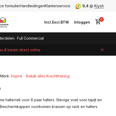
ce formulier
Handleidingen
Klantenservice
9,4
@
Kiyoh
0
Incl.
Excl.
BTW
Inloggen
erdelen
Full Commercial
 & bestel direct online
Account aanmaken
Merk:
Inspire
Bekijk alles Krachttraining
0
 halterrek voor 8 paar halters. Stevige voet voor tapijt en
 Beschermkappen voorkomen krassen op rack en halters.