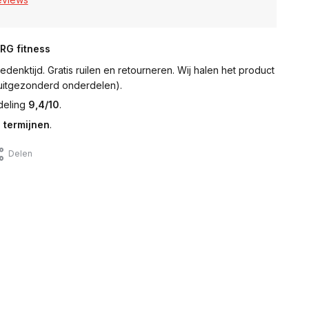
NRG fitness
denktijd. Gratis ruilen en retourneren. Wij halen het product
 (uitgezonderd onderdelen).
deling
9,4/10
.
 termijnen
.
Delen