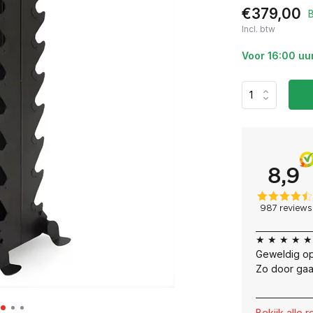
€379,00
Incl. btw
Voor 16:00 uu
★ ★ ★ ★ ★
Geweldig op
Zo door gaa
Bekijk alle 