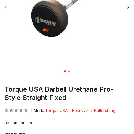
Torque USA Barbell Urethane Pro-
Style Straight Fixed
Merk:
Torque USA
Bekijk alles Halterstang
0
0
:
0
0
:
0
0
:
0
0