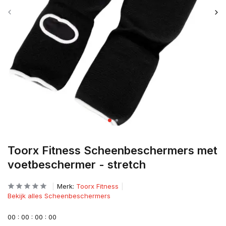
Toorx Fitness Scheenbeschermers met
voetbeschermer - stretch
Merk:
Toorx Fitness
Bekijk alles Scheenbeschermers
0
0
:
0
0
:
0
0
:
0
0