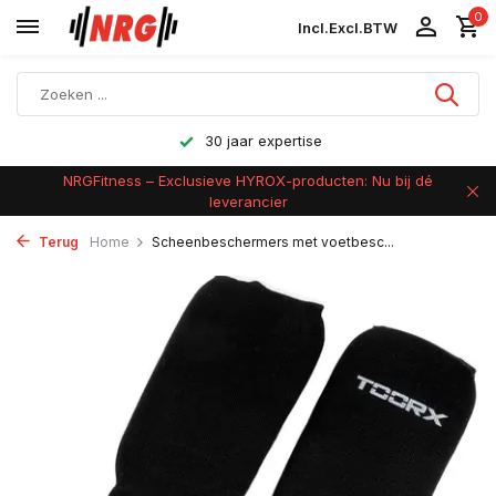
0
Incl.
Excl.
BTW
Achteraf betalen
NRGFitness – Exclusieve HYROX-producten: Nu bij dé
leverancier
Terug
Home
Scheenbeschermers met voetbesc...