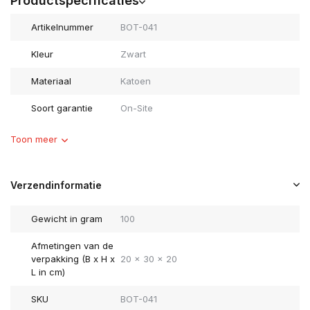
Productspecificaties
Artikelnummer
BOT-041
Kleur
Zwart
Materiaal
Katoen
Soort garantie
On-Site
Toon meer
Verzendinformatie
Gewicht in gram
100
Afmetingen van de
verpakking (B x H x
20 x 30 x 20
L in cm)
SKU
BOT-041