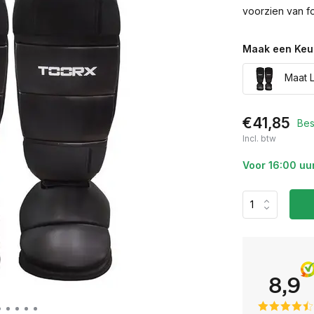
voorzien van f
Maak een Keu
Maat L
€41,85
Bes
Incl. btw
Voor 16:00 uu