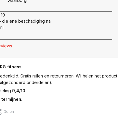
 10
 die ene beschadiging na
n!
reviews
NRG fitness
denktijd. Gratis ruilen en retourneren. Wij halen het product
 (uitgezonderd onderdelen).
deling
9,4/10
.
 termijnen
.
Delen