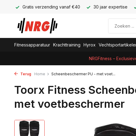
Gratis verzending vanaf €40
30 jaar expertise
Fitnessapparatuur
Krachttraining
Hyrox
Vechtsportartikele
NRGFitness – Exclusiev
Terug
Home
Scheenbeschermer PU - met voet...
Toorx Fitness Scheen
met voetbeschermer