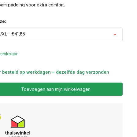
oam padding voor extra comfort.
ze:
/XL - €41,85
chikbaar
r besteld op werkdagen = dezelfde dag verzonden
Toevoegen aan mijn winkelwagen