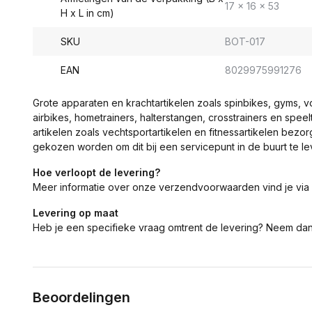
17 x 16 x 53
H x L in cm)
SKU
BOT-017
EAN
8029975991276
Grote apparaten en krachtartikelen zoals spinbikes, gyms, 
airbikes, hometrainers, halterstangen, crosstrainers en spe
artikelen zoals vechtsportartikelen en fitnessartikelen bezor
gekozen worden om dit bij een servicepunt in de buurt te le
Hoe verloopt de levering?
Meer informatie over onze verzendvoorwaarden vind je via
Levering op maat
Heb je een specifieke vraag omtrent de levering? Neem da
Beoordelingen