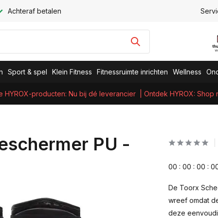
Achteraf betalen
Servi
n
Sport & spel
Klein Fitness
Fitnessruimte inrichten
Wellness
Ond
e HYROX-producten: Nu bij dé leverancier
| Ontdek HYROX: Shop nu
beschermer PU -
0
0
:
0
0
:
0
0
:
0
De Toorx Schee
wreef omdat de
deze eenvoudig