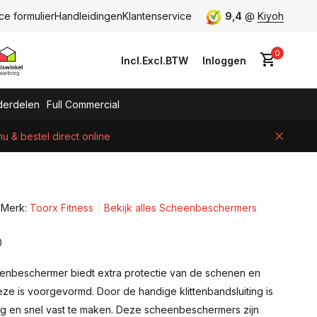
ce formulier
Handleidingen
Klantenservice
9,4
@
Kiyoh
0
Incl.
Excl.
BTW
Inloggen
erdelen
Full Commercial
 & bestel direct online
Account aanmaken
Merk:
Toorx Fitness
Bekijk alles Scheenbeschermers
0
nbeschermer biedt extra protectie van de schenen en
ze is voorgevormd. Door de handige klittenbandsluiting is
 en snel vast te maken. Deze scheenbeschermers zijn