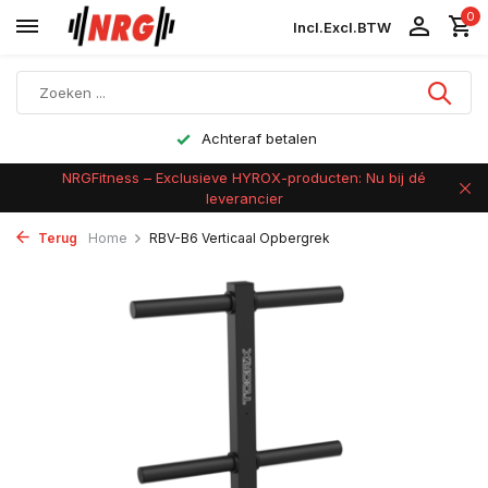
0
Incl.
Excl.
BTW
Achteraf betalen
NRGFitness – Exclusieve HYROX-producten: Nu bij dé
leverancier
Terug
Home
RBV-B6 Verticaal Opbergrek