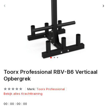
Toorx Professional RBV-B6 Verticaal
Opbergrek
Merk:
Toorx Professional
Bekijk alles Krachttraining
0
0
:
0
0
:
0
0
:
0
0