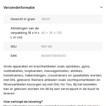
Verzendinformatie
Gewicht in gram
19000
Afmetingen van de
verpakking (B x H x
40 x 35 x 135
L in cm)
SKU
RBV-B6
EAN
8029975806433
Grote apparaten en krachtartikelen zoals spinbikes, gyms,
voetbaltafels, loopbanden, massagestoelen, airbikes,
hometrainers, halterstangen, crosstrainers en speeltafels worden
met DHL geleverd. Kleinere artikelen zoals vechtsportartikelen en
fitnessartikelen bezorgen wij met DHL For You. Bij het bestellen
kan er gekozen worden om dit bij een servicepunt in de buurt te
leveren.
Hoe verloopt de levering?