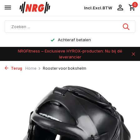
0
Incl.
Excl.
BTW
Achteraf betalen
NRGFitness – Exclusieve HYROX-producten: Nu bij dé
leverancier
Terug
Home
Rooster voor bokshelm