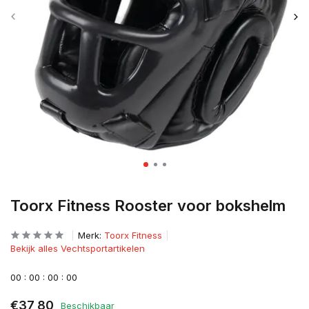
Toorx Fitness Rooster voor bokshelm
Merk:
Toorx Fitness
Bekijk alles Vechtsportartikelen
0
0
:
0
0
:
0
0
:
0
0
€37,80
Beschikbaar