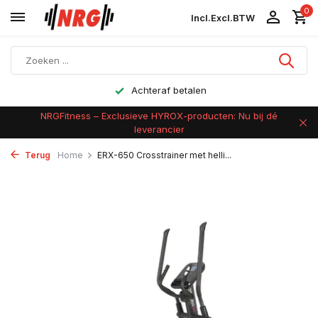
0
Incl.
Excl.
BTW
Achteraf betalen
NRGFitness – Exclusieve HYROX-producten: Nu bij dé
leverancier
Terug
Home
ERX-650 Crosstrainer met helli...