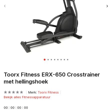
Toorx Fitness ERX-650 Crosstrainer
met hellingshoek
Merk:
Toorx Fitness
Bekijk alles Fitnessapparatuur
0
0
:
0
0
:
0
0
:
0
0