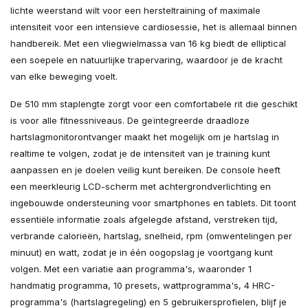
lichte weerstand wilt voor een hersteltraining of maximale
intensiteit voor een intensieve cardiosessie, het is allemaal binnen
handbereik. Met een vliegwielmassa van 16 kg biedt de elliptical
een soepele en natuurlijke trapervaring, waardoor je de kracht
van elke beweging voelt.
De 510 mm staplengte zorgt voor een comfortabele rit die geschikt
is voor alle fitnessniveaus. De geïntegreerde draadloze
hartslagmonitorontvanger maakt het mogelijk om je hartslag in
realtime te volgen, zodat je de intensiteit van je training kunt
aanpassen en je doelen veilig kunt bereiken. De console heeft
een meerkleurig LCD-scherm met achtergrondverlichting en
ingebouwde ondersteuning voor smartphones en tablets. Dit toont
essentiële informatie zoals afgelegde afstand, verstreken tijd,
verbrande calorieën, hartslag, snelheid, rpm (omwentelingen per
minuut) en watt, zodat je in één oogopslag je voortgang kunt
volgen. Met een variatie aan programma's, waaronder 1
handmatig programma, 10 presets, wattprogramma's, 4 HRC-
programma's (hartslagregeling) en 5 gebruikersprofielen, blijf je