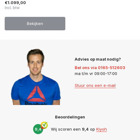
€1.099,00
Incl. btw
Bekijken
Advies op maat nodig?
Bel ons via 0165-512603
ma t/m vr 09:00-17:00
Stuur ons een e-mail
Beoordelingen
9,4
Wij scoren een
9,4
op
Kiyoh