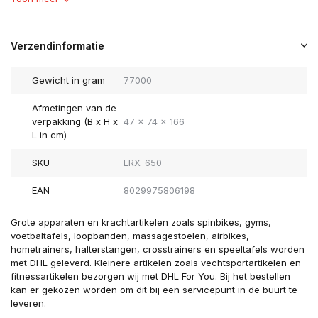
Verzendinformatie
Gewicht in gram
77000
Afmetingen van de
verpakking (B x H x
47 x 74 x 166
L in cm)
SKU
ERX-650
EAN
8029975806198
Grote apparaten en krachtartikelen zoals spinbikes, gyms,
voetbaltafels, loopbanden, massagestoelen, airbikes,
hometrainers, halterstangen, crosstrainers en speeltafels worden
met DHL geleverd. Kleinere artikelen zoals vechtsportartikelen en
fitnessartikelen bezorgen wij met DHL For You. Bij het bestellen
kan er gekozen worden om dit bij een servicepunt in de buurt te
leveren.