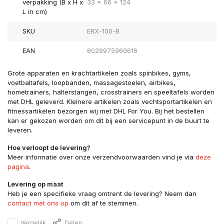
verpakking (B x H x
33 x 66 x 124
L in cm)
SKU
ERX-100-B
EAN
8029975960616
Grote apparaten en krachtartikelen zoals spinbikes, gyms,
voetbaltafels, loopbanden, massagestoelen, airbikes,
hometrainers, halterstangen, crosstrainers en speeltafels worden
met DHL geleverd. Kleinere artikelen zoals vechtsportartikelen en
fitnessartikelen bezorgen wij met DHL For You. Bij het bestellen
kan er gekozen worden om dit bij een servicepunt in de buurt te
leveren.
Hoe verloopt de levering?
Meer informatie over onze verzendvoorwaarden vind je via
deze
pagina
.
Levering op maat
Heb je een specifieke vraag omtrent de levering? Neem dan
contact met ons op
om dit af te stemmen.
Vergelijk
Delen