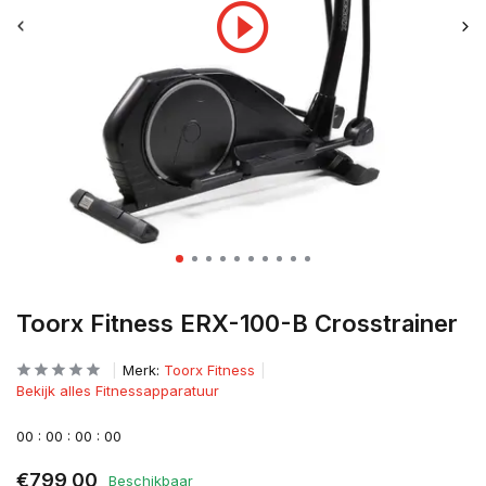
Toorx Fitness ERX-100-B Crosstrainer
Merk:
Toorx Fitness
Bekijk alles Fitnessapparatuur
0
0
:
0
0
:
0
0
:
0
0
€799,00
Beschikbaar