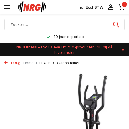
0
Incl.
Excl.
BTW
30 jaar expertise
NRGFitness – Exclusieve HYROX-producten: Nu bij dé
leverancier
Terug
Home
ERX-100-B Crosstrainer