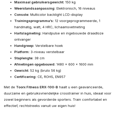
Maximaal gebruikersgewicht:
150 kg
Weerstandsaanpassing:
Elektronisch, 16 niveaus
Console:
Multicolor backlight LCD-display
Trainingsprogramma’s:
12 voorgeprogrammeerde, 1
handmatig, watt, 4 HRC, lichaamsvetmeting
Hartslagmeting:
Handpulse en ingebouwde draadloze
ontvanger
Handgreep:
Verstelbare hoek
Platform:
3-niveau verstelbaar
Staplengte:
38 cm
Afmetingen opgebouwd:
1480 x 600 x 1600 mm
Gewicht:
52 kg (bruto 56 kg)
Certificering:
CE, ROHS, EN957
Met de
Toorx Fitness ERX-100-B
haalt u een geavanceerde,
duurzame en gebruiksvriendelijke crosstrainer in huis, ideaal voor
zowel beginners als gevorderde sporters. Train comfortabel en
effectief, rechtstreeks vanuit uw eigen huis!