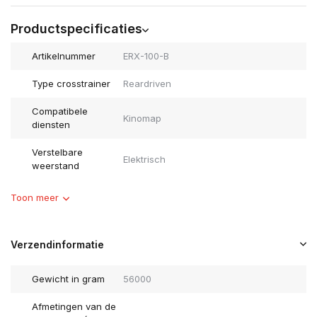
Productspecificaties
Artikelnummer
ERX-100-B
Type crosstrainer
Reardriven
Compatibele
Kinomap
diensten
Verstelbare
Elektrisch
weerstand
Toon meer
Verzendinformatie
Gewicht in gram
56000
Afmetingen van de