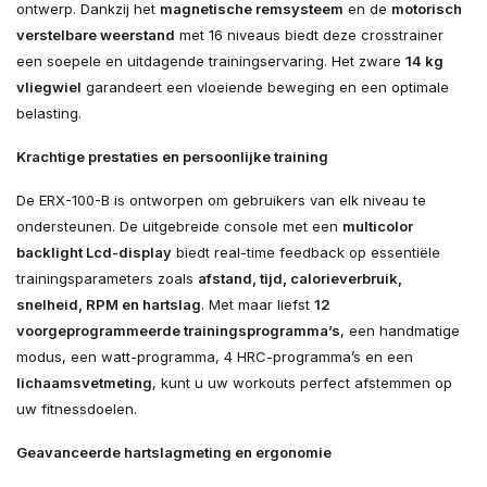
ontwerp. Dankzij het
magnetische remsysteem
en de
motorisch
verstelbare weerstand
met 16 niveaus biedt deze crosstrainer
een soepele en uitdagende trainingservaring. Het zware
14 kg
vliegwiel
garandeert een vloeiende beweging en een optimale
belasting.
Krachtige prestaties en persoonlijke training
De ERX-100-B is ontworpen om gebruikers van elk niveau te
ondersteunen. De uitgebreide console met een
multicolor
backlight Lcd-display
biedt real-time feedback op essentiële
trainingsparameters zoals
afstand, tijd, calorieverbruik,
snelheid, RPM en hartslag
. Met maar liefst
12
voorgeprogrammeerde trainingsprogramma’s
, een handmatige
modus, een watt-programma, 4 HRC-programma’s en een
lichaamsvetmeting
, kunt u uw workouts perfect afstemmen op
uw fitnessdoelen.
Geavanceerde hartslagmeting en ergonomie