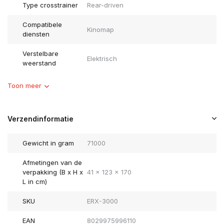
Type crosstrainer
Rear-driven
Compatibele
Kinomap
diensten
Verstelbare
Elektrisch
weerstand
Toon meer
Verzendinformatie
Gewicht in gram
71000
Afmetingen van de
verpakking (B x H x
41 x 123 x 170
L in cm)
SKU
ERX-3000
EAN
8029975996110