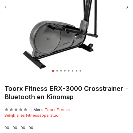
Toorx Fitness ERX-3000 Crosstrainer -
Bluetooth en Kinomap
Merk:
Toorx Fitness
Bekijk alles Fitnessapparatuur
0
0
:
0
0
:
0
0
:
0
0