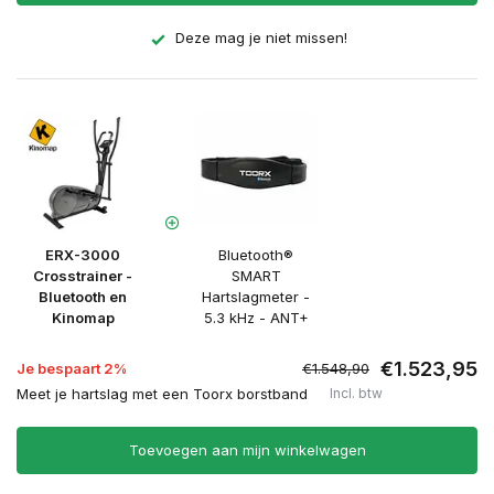
Deze mag je niet missen!
ERX-3000
Bluetooth®
Crosstrainer -
SMART
Bluetooth en
Hartslagmeter -
Kinomap
5.3 kHz - ANT+
€1.523,95
Je bespaart 2%
€1.548,90
Meet je hartslag met een Toorx borstband
Incl. btw
Toevoegen aan mijn winkelwagen