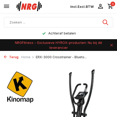
0
Incl.
Excl.
BTW
Achteraf betalen
NRGFitness – Exclusieve HYROX-producten: Nu bij dé
leverancier
Terug
Home
ERX-3000 Crosstrainer - Blueto...