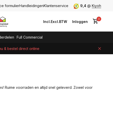
ce formulier
Handleidingen
Klantenservice
9,4
@
Kiyoh
0
Incl.
Excl.
BTW
Inloggen
erdelen
Full Commercial
 & bestel direct online
Account aanmaken
es! Ruime voorraden en altijd snel geleverd. Zowel voor