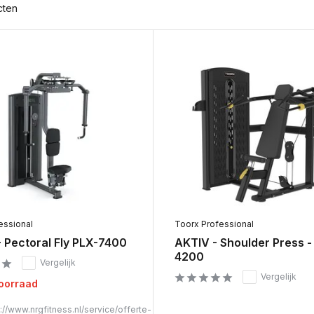
cten
essional
Toorx Professional
 Pectoral Fly PLX-7400
AKTIV - Shoulder Press -
4200
Vergelijk
Vergelijk
voorraad
://www.nrgfitness.nl/service/offerte-