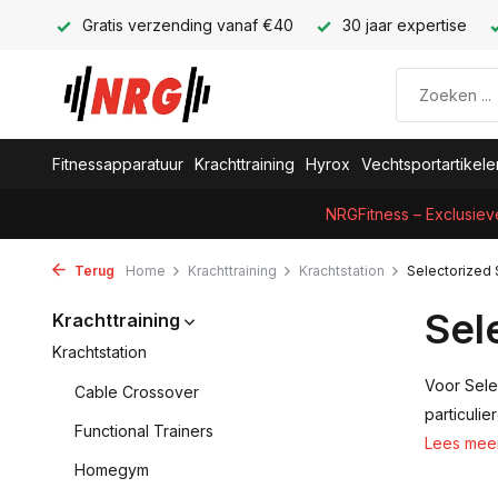
Gratis verzending vanaf €40
30 jaar expertise
Fitnessapparatuur
Krachttraining
Hyrox
Vechtsportartikele
NRGFitness – Exclusiev
Terug
Home
Krachttraining
Krachtstation
Selectorized 
Sel
Krachttraining
Krachtstation
Voor Sele
Cable Crossover
particulie
Functional Trainers
Lees mee
Homegym