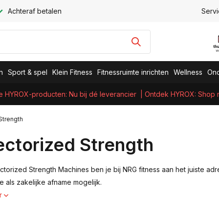
Achteraf betalen
Servi
n
Sport & spel
Klein Fitness
Fitnessruimte inrichten
Wellness
Ond
e HYROX-producten: Nu bij dé leverancier
| Ontdek HYROX: Shop nu
Strength
ectorized Strength
ctorized Strength Machines ben je bij NRG fitness aan het juiste adr
re als zakelijke afname mogelijk.
r