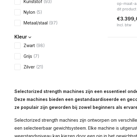
Kunststof
(93)
op-maat-a
dit produc
Nylon
(5)
€3.399,
Metaal/staal
(97)
Incl. btw
Kleur
Zwart
(98)
Grijs
(7)
Zilver
(21)
Rood
(1)
Geel
(1)
Selectorized strength machines zijn een essentieel onde
Deze machines bieden een gestandaardiseerde en gecon
Hartslagfunctie
ze populair zijn geworden bij zowel beginners als ervar
Nee
(1)
Selectorized strength machines zijn ontworpen om verschill
Bluetooth
een selecteerbaar gewichtsysteem. Elke machine is uitgerus
Nee
(1)
weerstandsniveau kan kiezen door een pin in het gewichtssta