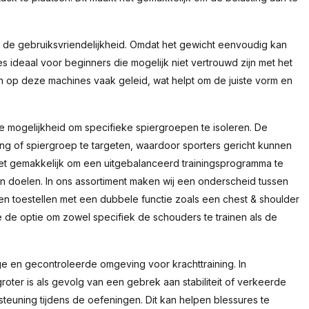
s de gebruiksvriendelijkheid. Omdat het gewicht eenvoudig kan
 ideaal voor beginners die mogelijk niet vertrouwd zijn met het
 op deze machines vaak geleid, wat helpt om de juiste vorm en
e mogelijkheid om specifieke spiergroepen te isoleren. De
g of spiergroep te targeten, waardoor sporters gericht kunnen
het gemakkelijk om een uitgebalanceerd trainingsprogramma te
n doelen. In ons assortiment maken wij een onderscheid tussen
en toestellen met een dubbele functie zoals een chest & shoulder
ne de optie om zowel specifiek de schouders te trainen als de
e en gecontroleerde omgeving voor krachttraining. In
l groter is als gevolg van een gebrek aan stabiliteit of verkeerde
steuning tijdens de oefeningen. Dit kan helpen blessures te