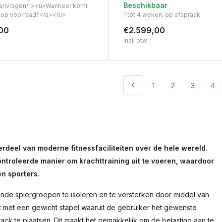
Beschikbaar
anvragen/"><u>Wanneer komt
t op voorraad?</a></u>
1 tot 4 weken, op afspraak
00
€2.599,00
Incl. btw
1
2
3
4
rdeel van moderne fitnessfaciliteiten over de hele wereld.
troleerde manier om krachttraining uit te voeren, waardoor
en sporters.
ende spiergroepen te isoleren en te versterken door middel van
t met een gewicht stapel waaruit de gebruiker het gewenste
ck te plaatsen. Dit maakt het gemakkelijk om de belasting aan te