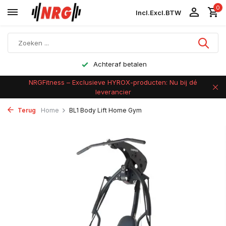
0
Incl.
Excl.
BTW
Achteraf betalen
NRGFitness – Exclusieve HYROX-producten: Nu bij dé
leverancier
Terug
Home
BL1 Body Lift Home Gym