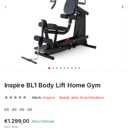
Inspire BL1 Body Lift Home Gym
Merk:
Inspire
Bekijk alles Krachtstation
0
0
:
0
0
:
0
0
:
0
0
€1.299,00
Beschikbaar
Incl. btw