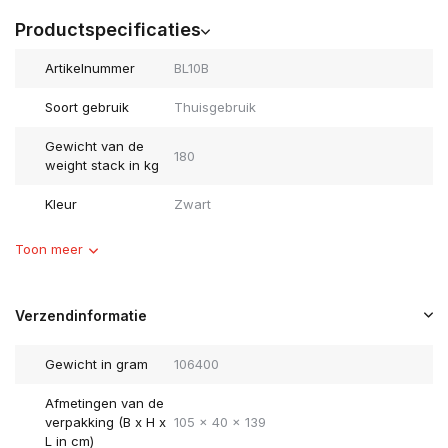
Productspecificaties
Artikelnummer
BL10B
Soort gebruik
Thuisgebruik
Gewicht van de
180
weight stack in kg
Kleur
Zwart
Toon meer
Verzendinformatie
Gewicht in gram
106400
Afmetingen van de
verpakking (B x H x
105 x 40 x 139
L in cm)