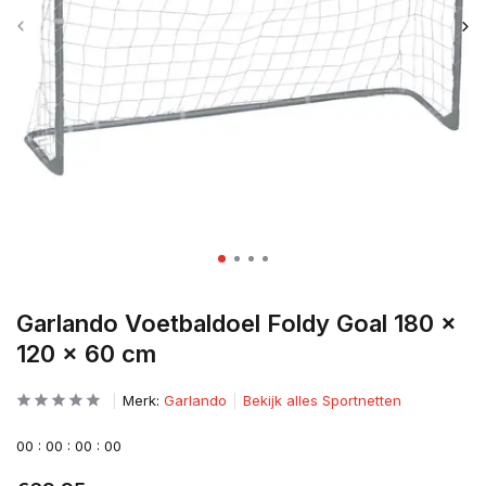
Garlando Voetbaldoel Foldy Goal 180 x
120 x 60 cm
Merk:
Garlando
Bekijk alles Sportnetten
0
0
:
0
0
:
0
0
:
0
0