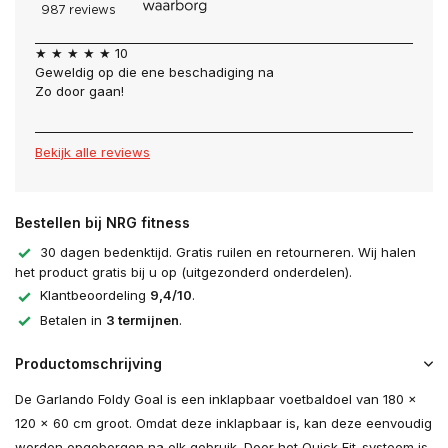
★ ★ ★ ★ ★ 10
Geweldig op die ene beschadiging na
Zo door gaan!
Bekijk alle reviews
Bestellen bij NRG fitness
30 dagen bedenktijd. Gratis ruilen en retourneren. Wij halen
het product gratis bij u op (uitgezonderd onderdelen).
Klantbeoordeling
9,4/10
.
Betalen in
3 termijnen
.
Productomschrijving
De Garlando Foldy Goal is een inklapbaar voetbaldoel van 180 x
120 x 60 cm groot. Omdat deze inklapbaar is, kan deze eenvoudig
worden opgeborgen na elk gebruik. Door het Quick Fit-systeem is