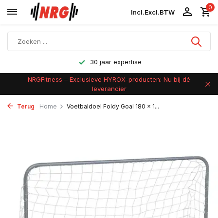
0
Incl.
Excl.
BTW
30 jaar expertise
NRGFitness – Exclusieve HYROX-producten: Nu bij dé
leverancier
Terug
Home
Voetbaldoel Foldy Goal 180 x 1...