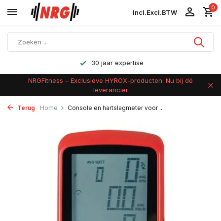
0
Incl.
Excl.
BTW
Achteraf betalen
NRGFitness – Exclusieve HYROX-producten: Nu bij dé
leverancier
Terug
Home
Console en hartslagmeter voor ...