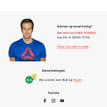
Advies op maat nodig?
Bel ons via 0165-512603
ma t/m vr 09:00-17:00
Stuur ons een e-mail
Beoordelingen
9,4
Wij scoren een
9,4
op
Kiyoh
Socials