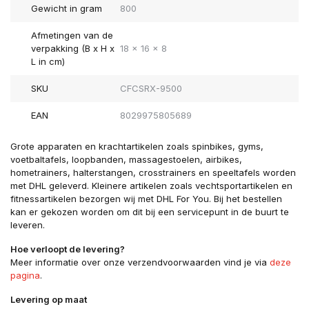
Gewicht in gram
800
Afmetingen van de
verpakking (B x H x
18 x 16 x 8
L in cm)
SKU
CFCSRX-9500
EAN
8029975805689
Grote apparaten en krachtartikelen zoals spinbikes, gyms,
voetbaltafels, loopbanden, massagestoelen, airbikes,
hometrainers, halterstangen, crosstrainers en speeltafels worden
met DHL geleverd. Kleinere artikelen zoals vechtsportartikelen en
fitnessartikelen bezorgen wij met DHL For You. Bij het bestellen
kan er gekozen worden om dit bij een servicepunt in de buurt te
leveren.
Hoe verloopt de levering?
Meer informatie over onze verzendvoorwaarden vind je via
deze
pagina
.
Levering op maat