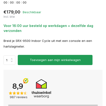
0
0
:
0
0
:
0
0
:
0
0
€179,00
Beschikbaar
Incl. btw
Voor 16:00 uur besteld op werkdagen = dezelfde dag
verzonden
Breid je SRX-9500 Indoor Cycle uit met een console en een
hartslagmeter.
Toevoegen aan mijn winkelwagen